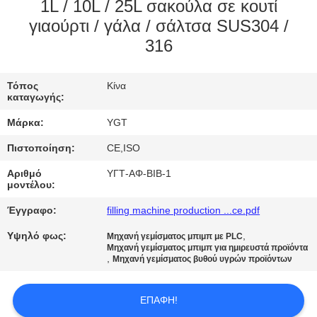
1L / 10L / 25L σακούλα σε κουτί
ΓΎΡΟΣ
γιαούρτι / γάλα / σάλτσα SUS304 /
316
ΕΡΓΟΣΤΑΣΊΩΝ
Τόπος
Κίνα
ΠΟΙΟΤΙΚΌΣ
καταγωγής:
ΈΛΕΓΧΟΣ
Μάρκα:
YGT
Πιστοποίηση:
CE,ISO
ΜΑΣ
Αριθμό
ΥΓΤ-ΑΦ-ΒΙΒ-1
ΕΛΆΤΕ
μοντέλου:
ΣΕ
Έγγραφο:
filling machine production ...ce.pdf
ΕΠΑΦΉ
Υψηλό φως:
,
Μηχανή γεμίσματος μπιμπ με PLC
Μηχανή γεμίσματος μπιμπ για ημιρευστά προϊόντα
ΜΕ
,
Μηχανή γεμίσματος βυθού υγρών προϊόντων
ΕΙΔΉΣΕΙΣ
ΕΠΑΦΉ!