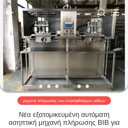
YGT
IMP.&EXP.
CO.,LTD.
All
Rights
Reserved.
Developed
by
ΣΠΊΤΙ
ECER
ΠΡΟΪΌΝΤΑ
ΒΊΝΤΕΟ
ΕΜΦΆΝΙΣΗ
VR
μηχανή πλήρωσης των ετερόφθαλμων γάδων
ΠΕΡΊΠΟΥ
Νέα εξατομικευμένη αυτόματη
ΕΜΕΊΣ
ασηπτική μηχανή πλήρωσης BIB για