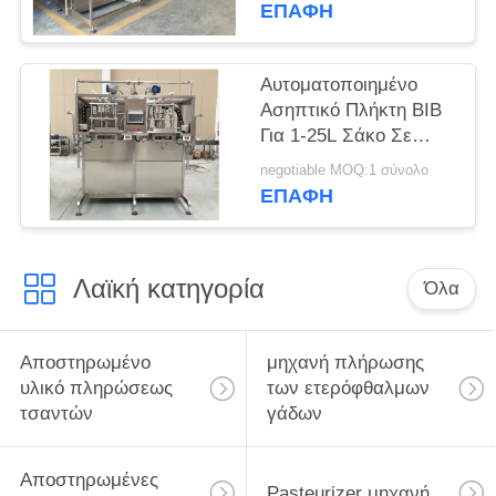
για 2L / 5L / 20L
ΕΠΑΦΉ
σακούλα σε κουτί
Αυτοματοποιημένο
Ασηπτικό Πλήκτη BIB
Για 1-25L Σάκο Σε
Κουτί Τομάτα/Μάνγκο/
negotiable MOQ:1 σύνολο
Σοσά μήλου Μηχανή
ΕΠΑΦΉ
πλήρωσης
SUS304/316
προσαρμοσμένη
Λαϊκή κατηγορία
Όλα
Αποστηρωμένο
μηχανή πλήρωσης
υλικό πληρώσεως
των ετερόφθαλμων
τσαντών
γάδων
Αποστηρωμένες
Pasteurizer μηχανή