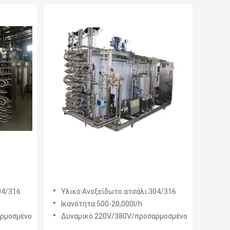
04/316
Υλικό:Ανοξείδωτο ατσάλι 304/316
Ικανότητα:500-20,000l/h
αρμοσμένο
Δυναμικό:220V/380V/προσαρμοσμένο