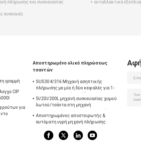
νή πλήρωσης και συσκευασίας
ανταλλακτικά εξοπλισ
ς συσκευές
Αφή
Αποστηρωμένο υλικό πληρώσεως
τσαντών
τη γραμμή
SUS304/316 Μηχανή ασηπτικής
πλήρωσης με μία ή δύο κεφαλές για 1-
λεγχο CIP
220L ασηπτικό σάκο λάδι / γιαούρτι /
5000l
5l/20l/200L μηχανή συσκευασίας χυμού
σάλτσα γεμιστήρα με PLC
λωτού/τσάντα στη μηχανή
φρούτων για
αποστηρωμένης πλήρωσης τυμπάνων
άντο
Αποστηρωμένος αποστειρωτής &
αυτόματη υγρή μηχανή πλήρωσης
Monoblock εύκολη να εγκαταστήσει