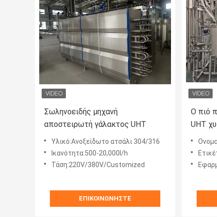
Σωληνοειδής μηχανή
Ο πιό 
αποστειρωτή γάλακτος UHT
UHT χυ
τεχνολ
Υλικό:Ανοξείδωτο ατσάλι 304/316
Ονομασία προ
Ικανότητα:500-20,000l/h
Ετικέ
Τάση:220V/380V/Customized
Εφαρμ
ΕΠΙΚΟΙΝΩΝΉΣΤΕ