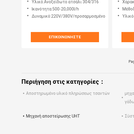
Υλικό:Ανοξείδωτο ατσάλι 304/316
Χαρακτη
αποστ
Ικανότητα:500-20,000l/h
Μέθοδο
Δυναμικό:220V/380V/προσαρμοσμένο
Υλικό
ΕΠΙΚΟΙΝΩΝΉΣΤΕ
Pag
Περιήγηση στις κατηγορίες：
Αποστηρωμένο υλικό πληρώσεως τσαντών
μηχ
γάδ
Μηχανή αποστείρωσης UHT
Σύστ