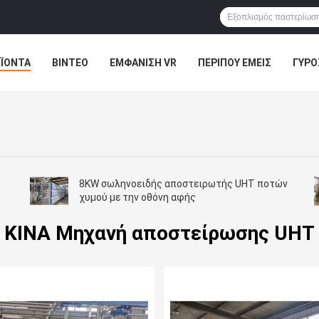
ΪΌΝΤΑ
ΒΊΝΤΕΟ
ΕΜΦΆΝΙΣΗ VR
ΠΕΡΊΠΟΥ ΕΜΕΊΣ
ΓΎΡΟ
Ε ΕΠΑΦΉ ΜΕ
ΕΙΔΉΣΕΙΣ
ΠΕΡΙΠΤΏΣΕΙΣ
8KW σωληνοειδής αποστειρωτής UHT ποτών
χυμού με την οθόνη αφής
ΚΙΝΑ Μηχανή αποστείρωσης UHT