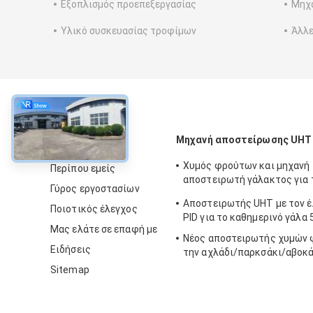
Εξοπλισμός προεπεξεργασίας
Μηχα
Υλικό συσκευασίας τροφίμων
Άλλε
περίπου
Μηχανή αποστείρωσης UHT
Χυμός φρούτων και μηχανή
Περίπου εμείς
αποστειρωτή γάλακτος για 
Γύρος εργοστασίων
παραγωγής προϊόντων
Αποστειρωτής UHT με τον έ
Ποιοτικός έλεγχος
PID για το καθημερινό γάλα 
Μας ελάτε σε επαφή με
Νέος αποστειρωτής χυμών 
Ειδήσεις
την αχλάδι/παρκσάκι/αβοκ
Sitemap