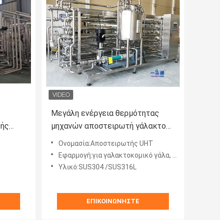
Μεγάλη ενέργεια θερμότητας
τής
μηχανών αποστειρωτή γάλακτος
ποτών χυμού ικανότητας από τον
Ονομασία:Αποστειρωτής UHT
ατμό
Εφαρμογή:για γαλακτοκομικό γάλα, ποτό τσαγιού, γάλα καρύδας κλπ.
Υλικό:SUS304 /SUS316L
ΕΠΙΚΟΙΝΩΝΉΣΤΕ