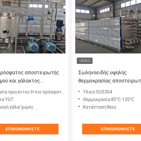
πρόσφατος αποστειρωτής
Σωληνοειδής υψηλής
μού και γάλακτος
θερμοκρασίας αποστειρω
ογίας
SUS304 για το γάλα
ϊόντος:Η πιο πρόσφατη τεχνολογία στειρωτήρας χυμού και γάλακτος
Υλικό:SUS304
τα:YGT
Θερμοκρασία:85°C-135°C
ογή:γάλα/χυμός
Κατάσταση:Νέος
ΕΠΙΚΟΙΝΩΝΉΣΤΕ
ΕΠΙΚΟΙΝΩΝΉΣΤΕ