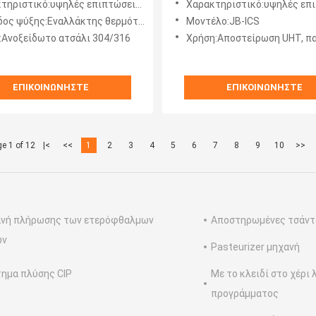
ριστικό:υψηλές επιπτώσεις αποστείρωσης
Χαρακτηριστικό:υψηλές επιπτώσεις απ
είρωση
για την αποστείρωση διαφ
ς ψύξης:Εναλλάκτης θερμότητας πλάκας
Μοντέλο:JB-ICS
υγρών τροφίμων και ποτώ
:Ανοξείδωτο ατσάλι 304/316
Χρήση:Αποστείρωση UHT, παστερίωση, γάλα, ροφήματα γιαουρτιού, χυμοί, ροφήματα τσαγι
ΕΠΙΚΟΙΝΩΝΉΣΤΕ
ΕΠΙΚΟΙΝΩΝΉΣΤΕ
e 1 of 12
|<
<<
1
2
3
4
5
6
7
8
9
10
>>
ανή πλήρωσης των ετερόφθαλμων
Αποστηρωμένες τσάντ
ων
Pasteurizer μηχανή
ημα πλύσης CIP
Με το κλειδί στο χέρι 
προγράμματος