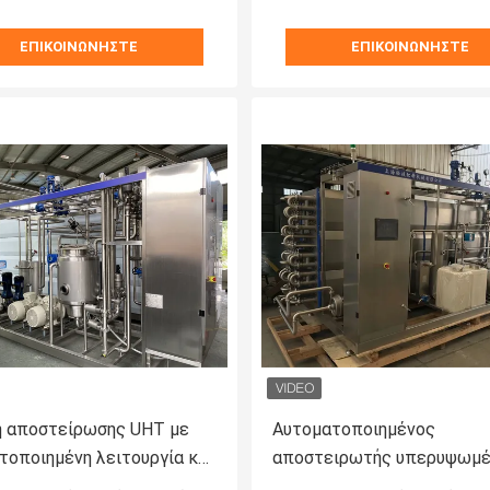
ΕΠΙΚΟΙΝΩΝΉΣΤΕ
ΕΠΙΚΟΙΝΩΝΉΣΤΕ
 αποστείρωσης UHT με
Αυτοματοποιημένος
τοποιημένη λειτουργία και
αποστειρωτής υπερυψωμέ
αποστείρωση για
θερμοκρασίας JB ICS Ιδανι