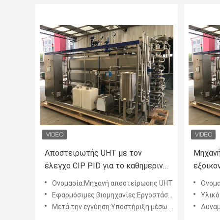
Αποστειρωτής UHT με τον
Μηχανή
έλεγχο CIP PID για το καθημερινό
εξοικο
γάλα 5000l
Προσαρ
Ονομασία:Μηχανή αποστείρωσης UHT
Ονομασί
υγρό α
Εφαρμόσιμες βιομηχανίες:Εργοστάσιο τροφίμων και ποτών
Υλικό
εργοστ
Μετά την εγγύηση:Υποστήριξη μέσω διαδικτύου
Δυναμ
με PLC