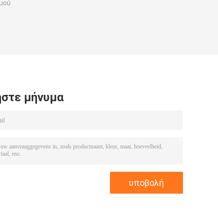
μού
στε μήνυμα