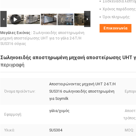
Συσκευασία λεπτο
Χρόνος παράδοσης
Όροι πληρωμής:
Επικοινωνία
Μεγάλες Εικόνας :
Σωληνοειδής αποστηρωμένη
μηχανή αποστείρωσης UHT για το γάλα 2-6T/H
SUS316 σόγιας
Σωληνοειδής αποστηρωμένη μηχανή αποστείρωσης UHT γι
περιγραφή
Αποστειρώνοντας μηχανή UHT 2-6T/H
Όνομα προϊόντων:
SUS316 σωληνοειδής αποστηρωμένη
Εμπορ
για Soymilk
γάλα/χυμός
Αποστ
Εφαρμογή:
τρόπος
Υλικό:
SUS304
MOQ: