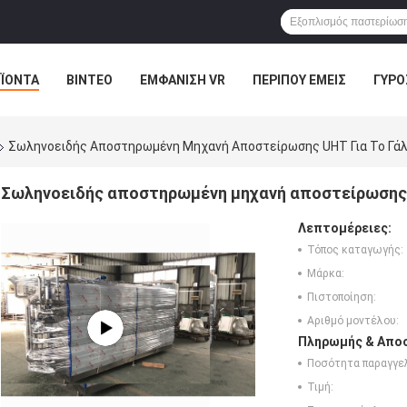
ΪΌΝΤΑ
ΒΊΝΤΕΟ
ΕΜΦΆΝΙΣΗ VR
ΠΕΡΊΠΟΥ ΕΜΕΊΣ
ΓΎΡΟ
Ε ΕΠΑΦΉ ΜΕ
ΕΙΔΉΣΕΙΣ
ΠΕΡΙΠΤΏΣΕΙΣ
Σωληνοειδής Αποστηρωμένη Μηχανή Αποστείρωσης UHT Για Το Γάλ
Σωληνοειδής αποστηρωμένη μηχανή αποστείρωσης U
Λεπτομέρειες:
Τόπος καταγωγής:
Μάρκα:
Πιστοποίηση:
Αριθμό μοντέλου:
Πληρωμής & Αποσ
Ποσότητα παραγγελ
Τιμή: