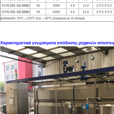
YGT
0.25C-GZ-30MJ
30
2580
4.0
11.0
2.5*2.5*2.2
YGT
0.25C-GZ-50MJ
50
4300
4.0
11.0
2.5*2.5*2.5
Διαδικασία: 35℃→135℃ (4s) →40℃ (σύμφωνα με το αίτημα)
Χαρακτηριστικά γνωρίσματα απόδοσης μηχανών αποστε