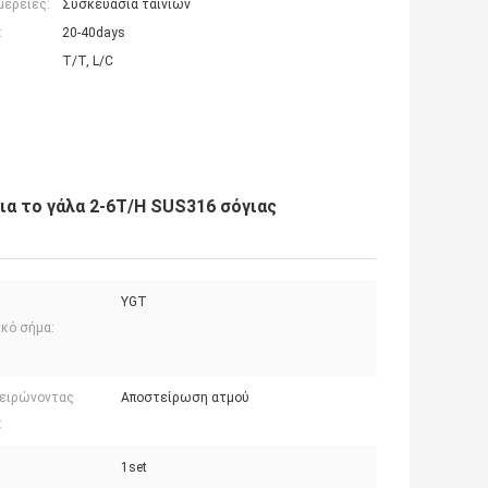
μέρειες:
Συσκευασία ταινιών
:
20-40days
T/T, L/C
α το γάλα 2-6T/H SUS316 σόγιας
YGT
ικό σήμα:
ειρώνοντας
Αποστείρωση ατμού
:
1set