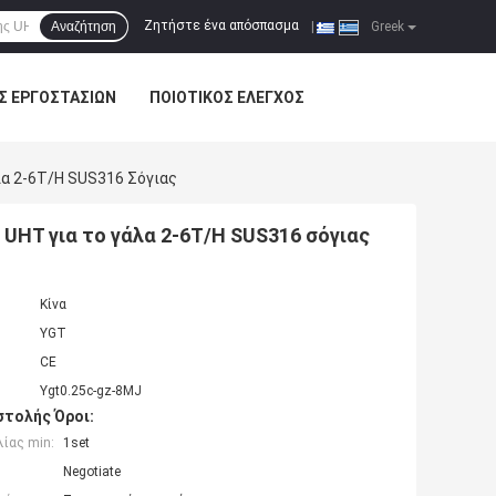
Ζητήστε ένα απόσπασμα
Αναζήτηση
|
Greek
Σ ΕΡΓΟΣΤΑΣΊΩΝ
ΠΟΙΟΤΙΚΌΣ ΈΛΕΓΧΟΣ
α 2-6T/H SUS316 Σόγιας
HT για το γάλα 2-6T/H SUS316 σόγιας
Κίνα
YGT
CE
Ygt0.25c-gz-8MJ
τολής Όροι:
ίας min:
1set
Negotiate