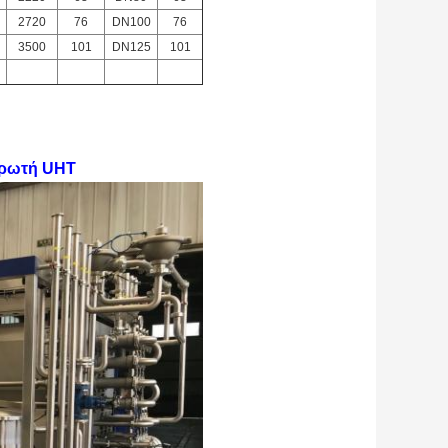
2720
76
DN100
76
3500
101
DN125
101
ιρωτή UHT