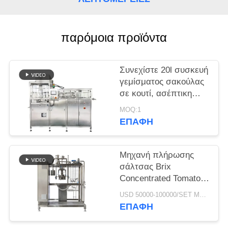
ΠΕΡΙΠΤΏΣΕΙΣ
παρόμοια προϊόντα
SITEMAP
Συνεχίστε 20l συσκευή
PRIVACY
γεμίσματος σακούλας
σε κουτί, ασέπτικη
POLICY
συσκευή γεμίσματος
MOQ:1
για υγρό γάλα / αυγό /
ΕΠΑΦΉ
νερό / χυμό
Μηχανή πλήρωσης
σάλτσας Brix
Concentrated Tomato
Paste Aseptic Bag
USD 50000-100000/SET MOQ:1 σύνολο
Filler 28 38 Brix
ΕΠΑΦΉ