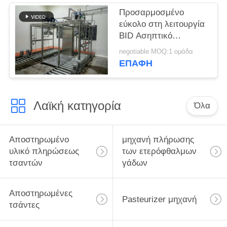
Προσαρμοσμένο
εύκολο στη λειτουργία
BID Ασηπτικό
γεμιστήρα 10L / 50L /
negotiable MOQ:1 ομάδα
220L
ΕΠΑΦΉ
Αυτοματοποιημένο
μηχάνημα πλήρωσης
ασηπτικού χυμού /
Λαϊκή κατηγορία
γάλακτος / νερού
Όλα
Αποστηρωμένο
μηχανή πλήρωσης
υλικό πληρώσεως
των ετερόφθαλμων
τσαντών
γάδων
Αποστηρωμένες
Pasteurizer μηχανή
τσάντες