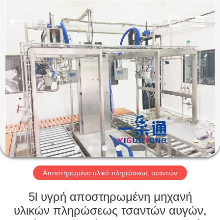
IMP.&EXP.
CO.,LTD.
All
Rights
Reserved.
Developed
by
ECER
ΣΠΊΤΙ
ΠΡΟΪΌΝΤΑ
ΒΊΝΤΕΟ
ΕΜΦΆΝΙΣΗ
VR
Αποστηρωμένο υλικό πληρώσεως τσαντών
ΠΕΡΊΠΟΥ
5l υγρή αποστηρωμένη μηχανή
ΕΜΕΊΣ
υλικών πληρώσεως τσαντών αυγών,