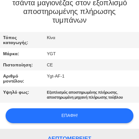
τσάντα μαγιονέζας στον εξοπλισμό
ΓΎΡΟΣ
αποστηρωμένης πλήρωσης
τυμπάνων
ΕΡΓΟΣΤΑΣΊΩΝ
Τόπος
Κίνα
ΠΟΙΟΤΙΚΌΣ
καταγωγής:
ΈΛΕΓΧΟΣ
Μάρκα:
YGT
Πιστοποίηση:
CE
ΜΑΣ
Αριθμό
Ygt-AF-1
ΕΛΆΤΕ
μοντέλου:
ΣΕ
Υψηλό φως:
,
Εξοπλισμός αποστηρωμένης πλήρωσης
αποστηρωμένη μηχανή πλήρωσης τούβλου
ΕΠΑΦΉ
ΜΕ
ΕΠΑΦΉ!
ΕΙΔΉΣΕΙΣ
ΛΕΠΤΟΜΈΡΕΙΕΣ