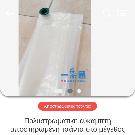
IMP.&EXP.
CO.,LTD.
All
Rights
Reserved.
Developed
by
ECER
ΣΠΊΤΙ
ΠΡΟΪΌΝΤΑ
ΒΊΝΤΕΟ
ΕΜΦΆΝΙΣΗ
VR
Αποστηρωμένες τσάντες
ΠΕΡΊΠΟΥ
Πολυστρωματική εύκαμπτη
ΕΜΕΊΣ
αποστηρωμένη τσάντα στο μέγεθος