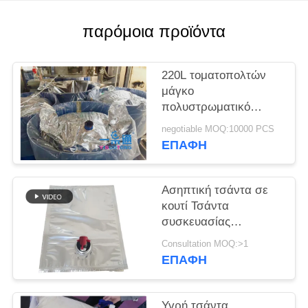
ΠΕΡΙΠΤΏΣΕΙΣ
παρόμοια προϊόντα
SITEMAP
220L τοματοπολτών
μάγκο
πολυστρωματικό
PRIVACY
υψηλό εμπόδιο
negotiable MOQ:10000 PCS
POLICY
τσαντών πολτού
ΕΠΑΦΉ
αποστηρωμένο
Ασηπτική τσάντα σε
κουτί Τσάντα
συσκευασίας
Αλουμινένιο φύλλο
Consultation MOQ:>1
στρωμένο 3-25L
ΕΠΑΦΉ
θερμική σφραγίδα
υγρασία για χυμούς
Πυρί γάλακτος σάλτσα
Υγρή τσάντα