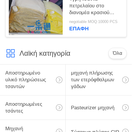
και ποτά
πετρελαίου στο
διανομέα κρασιού
κιβωτίων
negotiable MOQ:10000 PCS
ΕΠΑΦΉ
Λαϊκή κατηγορία
Όλα
Αποστηρωμένο
μηχανή πλήρωσης
υλικό πληρώσεως
των ετερόφθαλμων
τσαντών
γάδων
Αποστηρωμένες
Pasteurizer μηχανή
τσάντες
Μηχανή