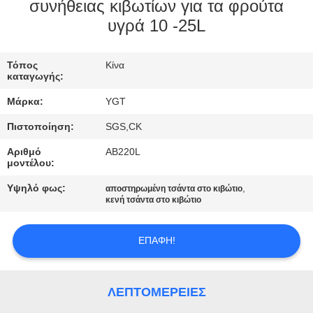
συνήθειας κιβωτίων για τα φρούτα
ΓΎΡΟΣ
υγρά 10 -25L
ΕΡΓΟΣΤΑΣΊΩΝ
Τόπος
Κίνα
καταγωγής:
ΠΟΙΟΤΙΚΌΣ
Μάρκα:
YGT
ΈΛΕΓΧΟΣ
Πιστοποίηση:
SGS,CK
Αριθμό
AB220L
ΜΑΣ
μοντέλου:
ΕΛΆΤΕ
Υψηλό φως:
,
αποστηρωμένη τσάντα στο κιβώτιο
κενή τσάντα στο κιβώτιο
ΣΕ
ΕΠΑΦΉ
ΕΠΑΦΉ!
ΜΕ
ΛΕΠΤΟΜΈΡΕΙΕΣ
ΕΙΔΉΣΕΙΣ